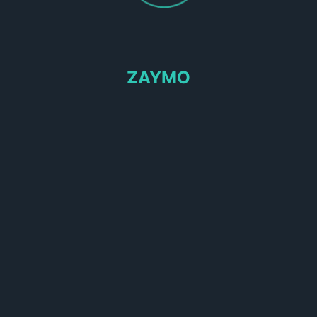
ZAYMO
Medidas financieras en
materia de rehabilitación
accesibilidad y eficiencia